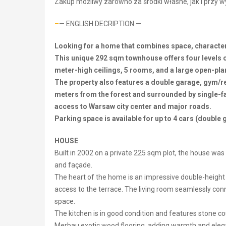
Zakup możliwy zarówno za środki własne, jak i przy 
–
— ENGLISH DECRIPTION —
Looking for a home that combines space, character
This unique 292 sqm townhouse offers four levels of
meter-high ceilings, 5 rooms, and a large open-plan
The property also features a double garage, gym/re
meters from the forest and surrounded by single-fa
access to Warsaw city center and major roads.
Parking space is available for up to 4 cars (double 
HOUSE
Built in 2002 on a private 225 sqm plot, the house was e
and façade.
The heart of the home is an impressive double-height l
access to the terrace. The living room seamlessly con
space.
The kitchen is in good condition and features stone cou
Merbau exotic wood flooring, adding warmth and elegan