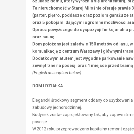
Szukasz domu, który wyróżnia się architekturą, prz
Ta nieruchomość w Starej Miłośnie oferuje prawie 
(parter, piętro, poddasze oraz poziom garażu ze 
oraz 5 pokojami dającymi ogromne możliwości ara
Oprócz powyższego do dyspozycji funkcjonalna prze
oraz saunę.
Dom położony jest zaledwie 150 metrów od lasu, w 
komunikację z centrum Warszawy i głównymi tras
Dodatkowym atutem jest wygodne parkowanie nawe
zewnętrzne na posesji oraz 1 miejsce przed bramą
(English description below)
DOM I DZIAŁKA
Elegancki środkowy segment oddany do użytkowania w
zabudowy jednorodzinnej.
Budynek został zaprojektowany tak, aby zapewnić m
posesje.
W 2012 roku przeprowadzono kapitalny remont części