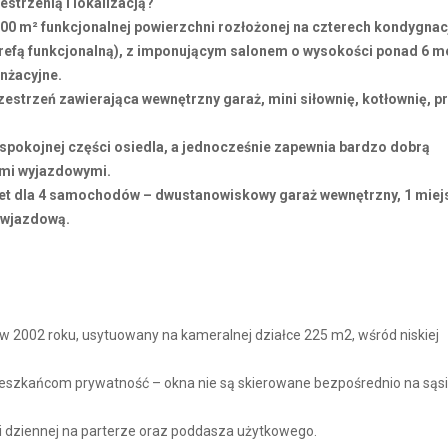
estrzenią i lokalizacją?
300 m² funkcjonalnej powierzchni rozłożonej na czterech kondygna
strefą funkcjonalną), z imponującym salonem o wysokości ponad 6 
nżacyjne.
strzeń zawierająca wewnętrzny garaż, mini siłownię, kotłownię, pr
spokojnej części osiedla, a jednocześnie zapewnia bardzo dobrą
ami wyjazdowymi.
t dla 4 samochodów – dwustanowiskowy garaż wewnętrzny, 1 miej
 wjazdową.
 2002 roku, usytuowany na kameralnej działce 225 m2, wśród niskiej
ieszkańcom prywatność – okna nie są skierowane bezpośrednio na sąs
 dziennej na parterze oraz poddasza użytkowego.