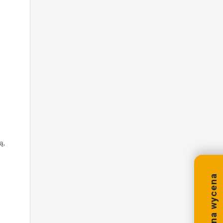
ą,
Bezpłatna wycena