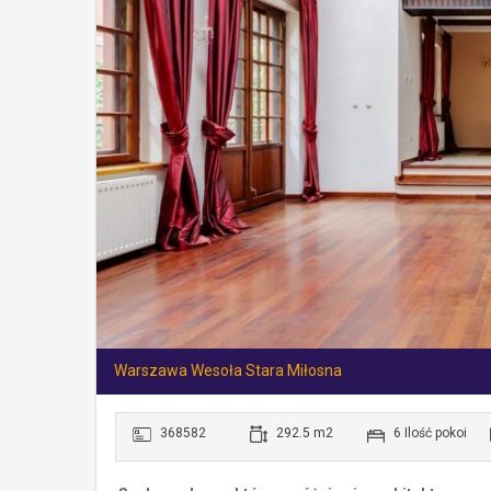
Warszawa Wesoła Stara Miłosna
368582
292.5 m2
6 Ilość pokoi