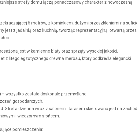
ważniejsze strefy domu łączą ponadczasowy charakter z nowoczesną
zekraczającej 6 metrów, z kominkiem, dużymi przeszkleniami na sufici
y jest z jadalnią oraz kuchnią, tworząc reprezentacyjną, otwartą prze
iółmi.
osażona jest w kamienne blaty oraz sprzęty wysokiej jakości.
kiet z litego egzotycznego drewna merbau, który podkreśla elegancki
i – wszystko zostało doskonale przemyślane.
szczeń gospodarczych.
. Strefa dzienna wraz z salonem i tarasem skierowana jest na zachód
dniowym i wieczornym słońcem.
pujące pomieszczenia: