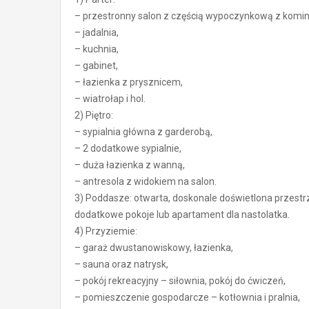
– przestronny salon z częścią wypoczynkową z komink
– jadalnia,
– kuchnia,
– gabinet,
– łazienka z prysznicem,
– wiatrołap i hol.
2) Piętro:
– sypialnia główna z garderobą,
– 2 dodatkowe sypialnie,
– duża łazienka z wanną,
– antresola z widokiem na salon.
3) Poddasze: otwarta, doskonale doświetlona przestrz
dodatkowe pokoje lub apartament dla nastolatka.
4) Przyziemie:
– garaż dwustanowiskowy, łazienka,
– sauna oraz natrysk,
– pokój rekreacyjny – siłownia, pokój do ćwiczeń,
– pomieszczenie gospodarcze – kotłownia i pralnia,