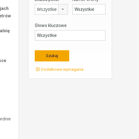
cjach
Wszystkie
metrów
Słowo kluczowe
alnię
sce
Dodatkowe wymagania
iednie