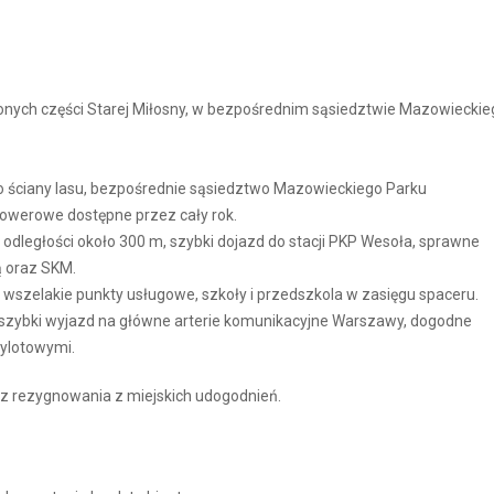
nionych części Starej Miłosny, w bezpośrednim sąsiedztwie Mazowieckie
do ściany lasu, bezpośrednie sąsiedztwo Mazowieckiego Parku
rowerowe dostępne przez cały rok.
dległości około 300 m, szybki dojazd do stacji PKP Wesoła, sprawne
 oraz SKM.
ie, wszelakie punkty usługowe, szkoły i przedszkola w zasięgu spaceru.
– szybki wyjazd na główne arterie komunikacyjne Warszawy, dogodne
wylotowymi.
bez rezygnowania z miejskich udogodnień.