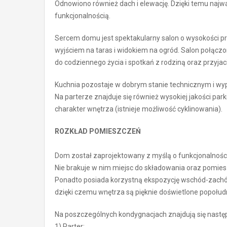
Odnowiono również dach i elewację. Dzięki temu naj
funkcjonalnością.
Sercem domu jest spektakularny salon o wysokości pr
wyjściem na taras i widokiem na ogród. Salon połączon
do codziennego życia i spotkań z rodziną oraz przyjac
Kuchnia pozostaje w dobrym stanie technicznym i wyp
Na parterze znajduje się również wysokiej jakości par
charakter wnętrza (istnieje możliwość cyklinowania).
ROZKŁAD POMIESZCZEŃ
Dom został zaprojektowany z myślą o funkcjonalnośc
Nie brakuje w nim miejsc do składowania oraz pomie
Ponadto posiada korzystną ekspozycję wschód-zachód
dzięki czemu wnętrza są pięknie doświetlone popołu
Na poszczególnych kondygnacjach znajdują się nastę
1) Parter: