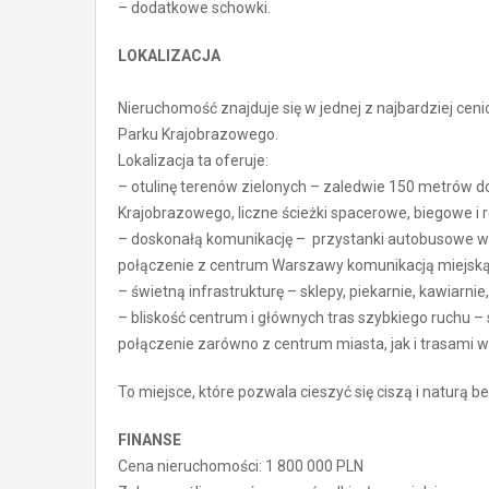
– dodatkowe schowki.
LOKALIZACJA
Nieruchomość znajduje się w jednej z najbardziej ce
Parku Krajobrazowego.
Lokalizacja ta oferuje:
– otulinę terenów zielonych – zaledwie 150 metrów 
Krajobrazowego, liczne ścieżki spacerowe, biegowe i 
– doskonałą komunikację – przystanki autobusowe w o
połączenie z centrum Warszawy komunikacją miejską
– świetną infrastrukturę – sklepy, piekarnie, kawiarn
– bliskość centrum i głównych tras szybkiego ruchu 
połączenie zarówno z centrum miasta, jak i trasami 
To miejsce, które pozwala cieszyć się ciszą i naturą 
FINANSE
Cena nieruchomości: 1 800 000 PLN