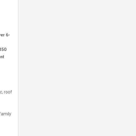
ver 6-
 150
ent
c, roof
family