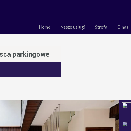
Home
Nasze usługi
Strefa
O 
Home
Nasze usługi
Strefa
O nas
ejsca parkingowe