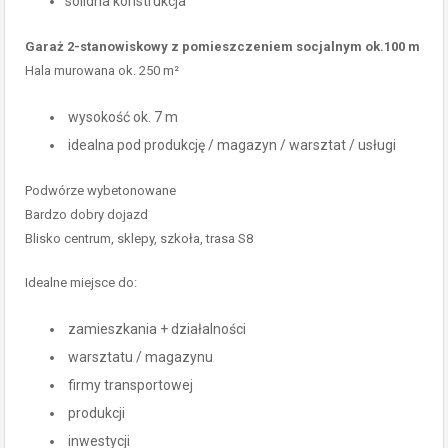
solidna konstrukcja
Garaż 2-stanowiskowy z pomieszczeniem socjalnym ok.100 m
Hala murowana ok. 250 m²
wysokość ok. 7 m
idealna pod produkcję / magazyn / warsztat / usługi
Podwórze wybetonowane
Bardzo dobry dojazd
Blisko centrum, sklepy, szkoła, trasa S8
Idealne miejsce do:
zamieszkania + działalności
warsztatu / magazynu
firmy transportowej
produkcji
inwestycji