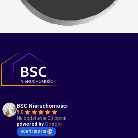
BSC Nieruchomości
5.0
Na podstawie 23 opinii
powered by
G
o
o
g
l
e
oceń nas na