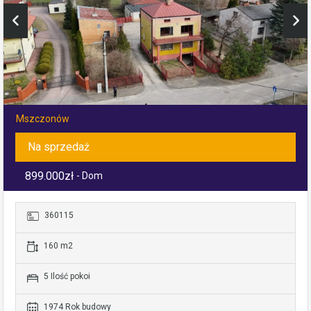
Mszczonów
Na sprzedaż
899.000zł
- Dom
360115
160 m2
5 Ilość pokoi
1974 Rok budowy