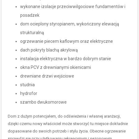
wykonane izolacje przeciwwilgociowe fundamentów i
posadzek
dom ocieplony styropianem, wykończony elewacją
strukturalną
ogrzewanie piecem kaflowym oraz elektryczne
dach pokryty blachą akrylową
instalacja elektryczna w bardzo dobrym stanie
okna PCV z drewnianymi okienicami
drewniane drzwi wejściowe
studnia
hydrofor
szambo dwukomorowe
Dom z dużym potencjałem, do odświeżenia i własnej aranżacji,
dzięki czemu nowy właściciel może stworzyć tu miejsce dokładnie
dopasowane do swoich potrzeb i stylu życia. Obecne ogrzewanie
sprawdzi się przy użytkowaniu rekreacyjnym i sezonowym,