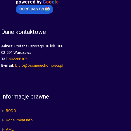
powered by
G
o
o
g
l
e
oceń nas na
Dane kontaktowe
Adres:
Stefana Batorego 18 lok. 108
02-591 Warszawa
Tel.
602268102
E-mail:
biuro@bscnieruchomosci.pl
Informacje prawne
RODO
Konsument Info
AML