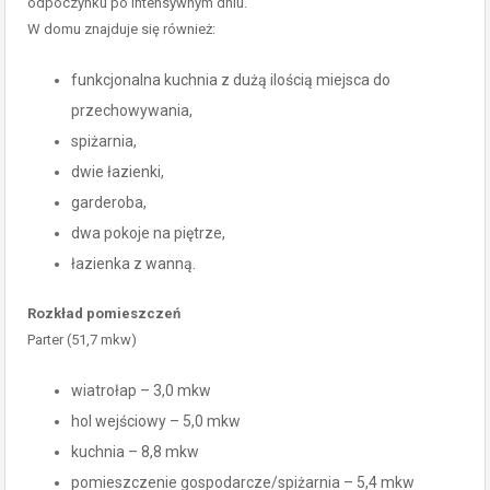
odpoczynku po intensywnym dniu.
W domu znajduje się również:
funkcjonalna kuchnia z dużą ilością miejsca do
przechowywania,
spiżarnia,
dwie łazienki,
garderoba,
dwa pokoje na piętrze,
łazienka z wanną.
Rozkład pomieszczeń
Parter (51,7 mkw)
wiatrołap – 3,0 mkw
hol wejściowy – 5,0 mkw
kuchnia – 8,8 mkw
pomieszczenie gospodarcze/spiżarnia – 5,4 mkw