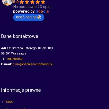
5.0
Na podstawie 23 opinii
powered by
G
o
o
g
l
e
oceń nas na
Dane kontaktowe
Adres:
Stefana Batorego 18 lok. 108
02-591 Warszawa
Tel.
602268102
E-mail:
biuro@bscnieruchomosci.pl
Informacje prawne
RODO