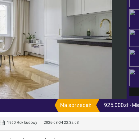
Na sprzedaż
925.000zł
- Mi
1960 Rok budowy
2026-08-04 22:32:03