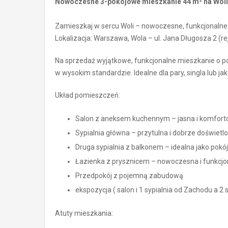
Nowoczesne 3-pokojowe mieszkanie 44 m² na Woli
Zamieszkaj w sercu Woli – nowoczesne, funkcjonalne mi
Lokalizacja: Warszawa, Wola – ul. Jana Długosza 2 (r
Na sprzedaż wyjątkowe, funkcjonalne mieszkanie o po
w wysokim standardzie. Idealne dla pary, singla lub j
Układ pomieszczeń:
Salon z aneksem kuchennym – jasna i komfort
Sypialnia główna – przytulna i dobrze doświetl
Druga sypialnia z balkonem – idealna jako pokój
Łazienka z prysznicem – nowoczesna i funkcjo
Przedpokój z pojemną zabudową
ekspozycja ( salon i 1 sypialnia od Zachodu a 2
Atuty mieszkania: