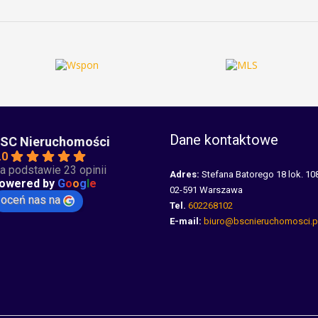
Dane kontaktowe
SC Nieruchomości
.0
a podstawie 23 opinii
Adres:
Stefana Batorego 18 lok. 10
owered by
G
o
o
g
l
e
02-591 Warszawa
oceń nas na
Tel.
602268102
E-mail:
biuro@bscnieruchomosci.p