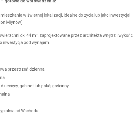
 – gotowe do wprowadzenia!
eszkanie w świetnej lokalizacji, idealne do życia lub jako inwestycja!
ejon Młynów)
wierzchni ok. 44 m², zaprojektowane przez architekta wnętrz i wykoń
ako inwestycja pod wynajem.
owa przestrzeń dzienna
ona
 dziecięcy, gabinet lub pokój gościnny
nalna
 sypialnia od Wschodu