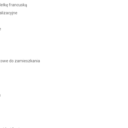
ełkę francuską
alizacyjne
e
otowe do zamieszkania
u