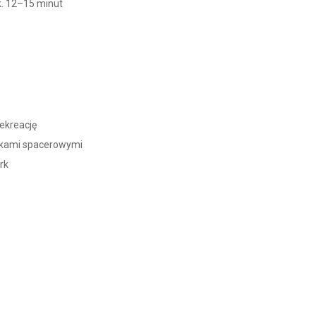
k. 12–15 minut
rekreację
jkami spacerowymi
rk