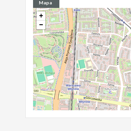
Mapa
+
−