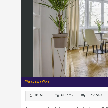
Warszawa Wola
369505
43.87 m2
3 Ilość pokoi