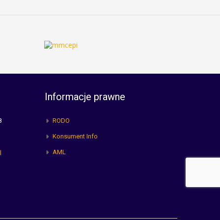
Informacje prawne
8
RODO
Konsument Info
AML
l