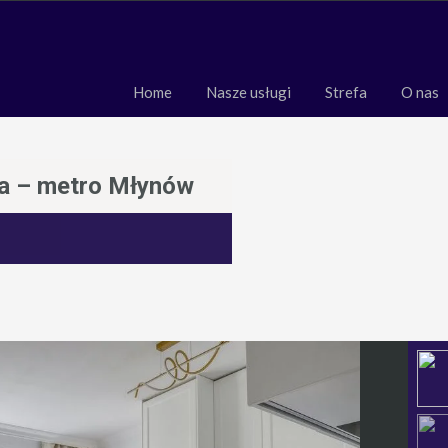
Home
Nasze usługi
Strefa
O 
Home
Nasze usługi
Strefa
O nas
a – metro Młynów