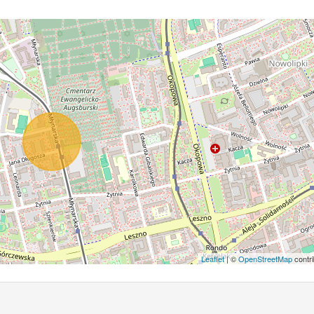
Leaflet
| ©
OpenStreetMap
contri